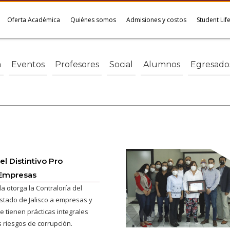
Oferta Académica
Quiénes somos
Admisiones y costos
Student Lif
a
Eventos
Profesores
Social
Alumnos
Egresado
el Distintivo Pro
 Empresas
 la otorga la Contraloría del
stado de Jalisco a empresas y
 tienen prácticas integrales
s riesgos de corrupción.