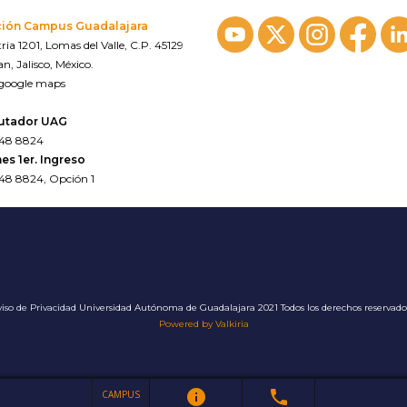
ción Campus Guadalajara
ria 1201, Lomas del Valle, C.P. 45129
n, Jalisco, México.
 google maps
utador UAG
648 8824
es 1er. Ingreso
648 8824, Opción 1
iso de Privacidad
Universidad Autónoma de Guadalajara 2021 Todos los derechos reservad
Powered by Valkiria
info
phone
CAMPUS