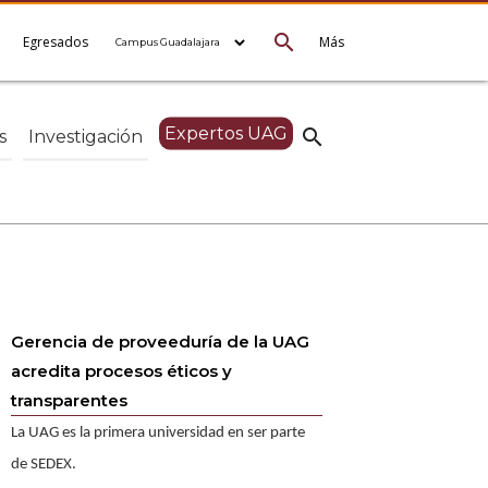
search
e
Egresados
Más
Expertos UAG
search
s
Investigación
Gerencia de proveeduría de la UAG
acredita procesos éticos y
transparentes
La UAG es la primera universidad en ser parte
de SEDEX.