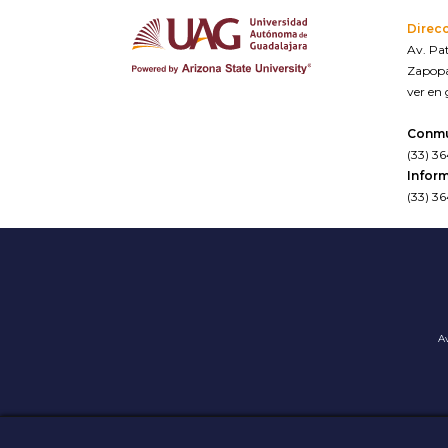
Direc
Av. Pat
Zapopa
ver en
Conm
(33) 3
Inform
(33) 3
Av