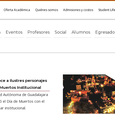
Oferta Académica
Quiénes somos
Admisiones y costos
Student Lif
a
Eventos
Profesores
Social
Alumnos
Egresado
e a ilustres personajes
 Muertos Institucional
ad Autónoma de Guadalajara
ó el Día de Muertos con el
ar institucional.