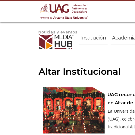
Noticias y eventos
Institución
Academi
Altar Institucional
UAG reconoc
en Altar de
La Universid
(UAG), celebr
tradicional Alt