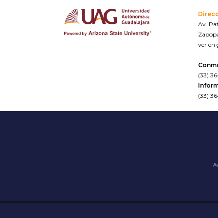
Direc
Av. Pat
Zapopa
ver en
Conm
(33) 3
Inform
(33) 3
Av