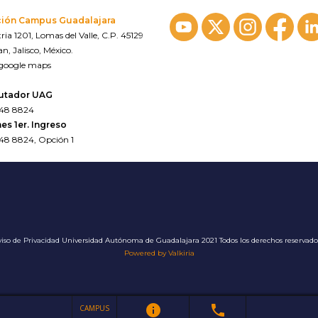
ción Campus Guadalajara
ria 1201, Lomas del Valle, C.P. 45129
n, Jalisco, México.
 google maps
utador UAG
648 8824
es 1er. Ingreso
648 8824, Opción 1
iso de Privacidad
Universidad Autónoma de Guadalajara 2021 Todos los derechos reservad
Powered by Valkiria
info
phone
CAMPUS