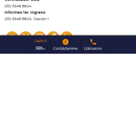
(33) 3648 8824
Informes 1er. Ingreso
(33) 3648 8824, Opción 1
info
phone
CAMPUS
GDL
Contáctenme
Llámanos
▼
Aviso de Privacidad
Universidad Autónoma de Guadalajara 2021 Todos los derechos
reservados
Powered by Valkiria