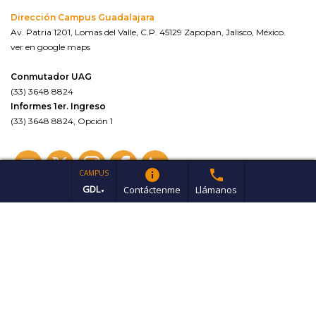
Dirección Campus Guadalajara
Av. Patria 1201, Lomas del Valle, C.P. 45129 Zapopan, Jalisco, México.
ver en google maps
Conmutador UAG
(33) 3648 8824
Informes 1er. Ingreso
(33) 3648 8824, Opción 1
info
phone
CAMPUS
GDL
Contáctenme
Llámanos
▼