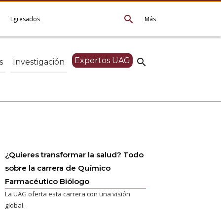
search
e
Egresados
Más
Expertos UAG
search
s
Investigación
¿Quieres transformar la salud? Todo
sobre la carrera de Químico
Farmacéutico Biólogo
La UAG oferta esta carrera con una visión
global.