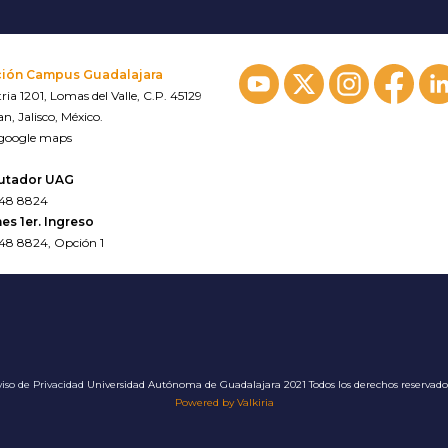
ción Campus Guadalajara
ria 1201, Lomas del Valle, C.P. 45129
n, Jalisco, México.
 google maps
utador UAG
648 8824
es 1er. Ingreso
648 8824, Opción 1
iso de Privacidad
Universidad Autónoma de Guadalajara 2021 Todos los derechos reservad
Powered by Valkiria