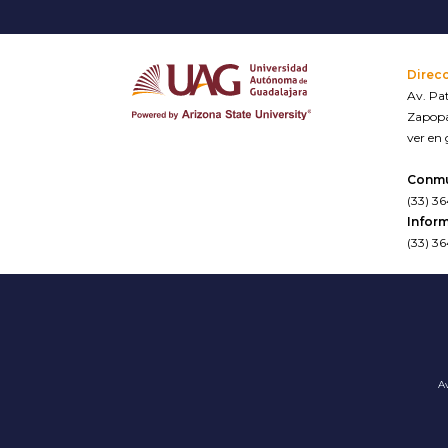
Direc
Av. Pat
Zapopa
ver en
Conm
(33) 3
Inform
(33) 3
Av