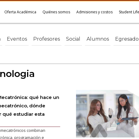
Oferta Académica
Quiénes somos
Admisiones y costos
Student Lif
a
Eventos
Profesores
Social
Alumnos
Egresado
nologia
Mecatrónica: qué hace un
mecatrónico, dónde
r qué estudiar esta
s mecatrónicos combinan
trónica, programación e