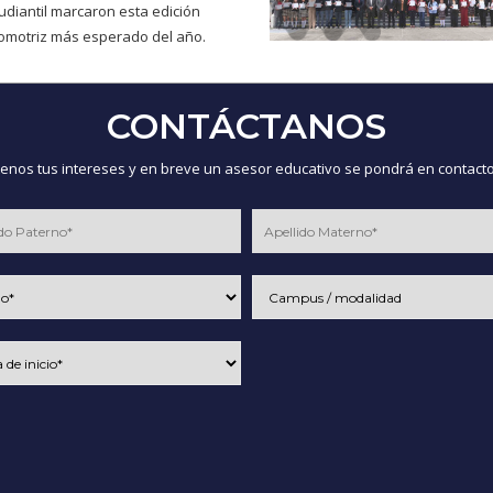
udiantil marcaron esta edición
omotriz más esperado del año.
CONTÁCTANOS
nos tus intereses y en breve un asesor educativo se pondrá en contacto