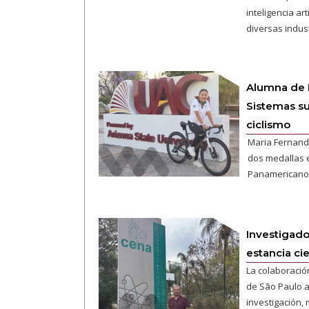
inteligencia art
diversas indust
Alumna de I
Sistemas s
ciclismo
Maria Fernand
dos medallas 
Panamericano d
Investigado
estancia cie
La colaboració
de São Paulo 
investigación,