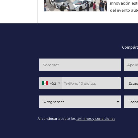
innovación est
del evento aut
Compárte
+52
Al continuar acepto los
términos y condiciones