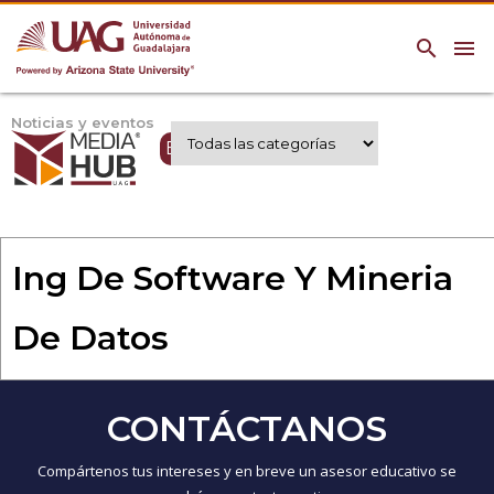
search
menu
Noticias y eventos
Expertos UAG
Ing De Software Y Mineria
De Datos
CONTÁCTANOS
Compártenos tus intereses y en breve un asesor educativo se