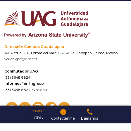
Dirección Campus Guadalajara
Av. Patria 1201, Lomas del Valle, C.P. 45129 Zapopan, Jalisco, México.
ver en google maps
Conmutador UAG
(33) 3648 8824
Informes 1er. Ingreso
(33) 3648 8824, Opción 1
info
phone
CAMPUS
GDL
Contáctenme
Llámanos
▼