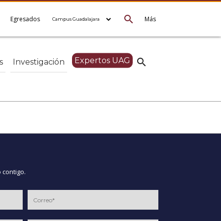
search
e
Egresados
Más
Expertos UAG
search
s
Investigación
 contigo.