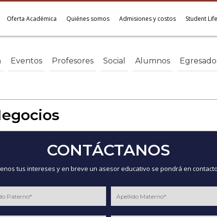
Oferta Académica
Quiénes somos
Admisiones y costos
Student Lif
a
Eventos
Profesores
Social
Alumnos
Egresado
Negocios
CONTÁCTANOS
nos tus intereses y en breve un asesor educativo se pondrá en contacto