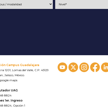
ción Campus Guadalajara
ria 1201, Lomas del Valle, C.P. 45129
n, Jalisco, México.
 google maps
utador UAG
648 8824
es 1er. Ingreso
648 8824, Opción 1