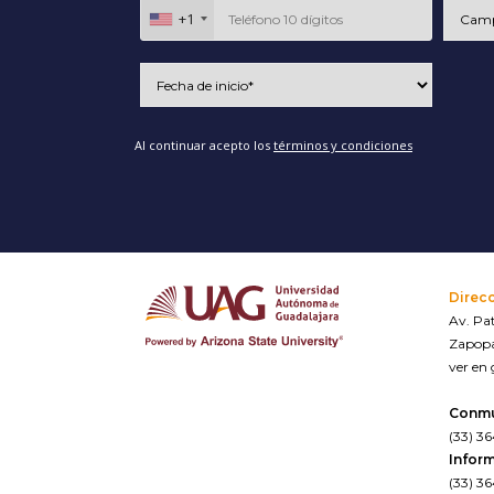
+1
Al continuar acepto los
términos y condiciones
Direc
Av. Pat
Zapopa
ver en
Conm
(33) 3
Inform
(33) 3