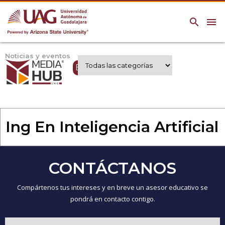
search
menu
Noticias y eventos
Expertos UAG
Ing En Inteligencia Artificial
CONTÁCTANOS
Compártenos tus intereses y en breve un asesor educativo se
pondrá en contacto contigo.