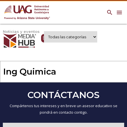
search
menu
Noticias y eventos
Expertos UAG
Ing Quimica
CONTÁCTANOS
Compártenos tus intereses y en breve un asesor educativo se
pondrá en contacto contigo.