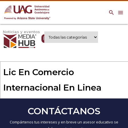
search
menu
Noticias y eventos
Expertos UAG
Lic En Comercio
Internacional En Linea
CONTÁCTANOS
Compártenos tus intereses y en breve un asesor educativo se