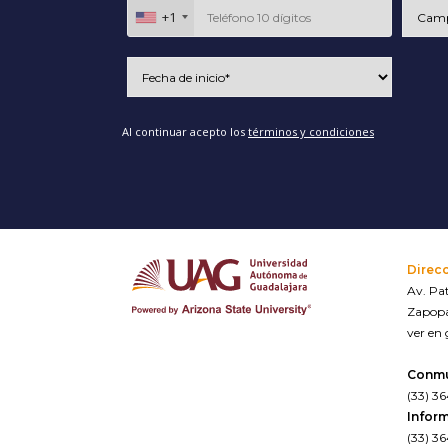
+1
Al continuar acepto los
términos y condiciones
Direc
Av. Pat
Zapopa
ver en
Conm
(33) 3
Inform
(33) 3