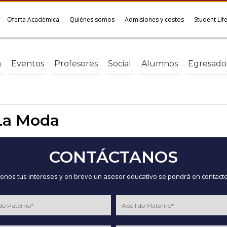
Oferta Académica
Quiénes somos
Admisiones y costos
Student Lif
a
Eventos
Profesores
Social
Alumnos
Egresado
La Moda
CONTÁCTANOS
nos tus intereses y en breve un asesor educativo se pondrá en contacto