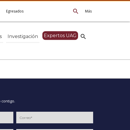
search
e
Egresados
Más
Expertos UAG
search
s
Investigación
 contigo.