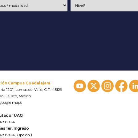
ción Campus Guadalajara
ria 1201, Lomas del Valle, C.P. 45129
n, Jalisco, México.
 google maps
utador UAG
648 8824
es 1er. Ingreso
648 8824, Opción 1