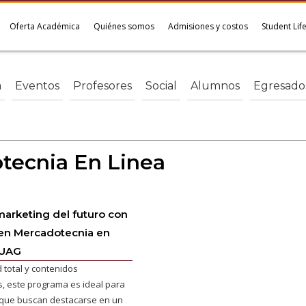
Oferta Académica
Quiénes somos
Admisiones y costos
Student Lif
a
Eventos
Profesores
Social
Alumnos
Egresado
tecnia En Linea
arketing del futuro con
 en Mercadotecnia en
 UAG
d total y contenidos
s, este programa es ideal para
 que buscan destacarse en un