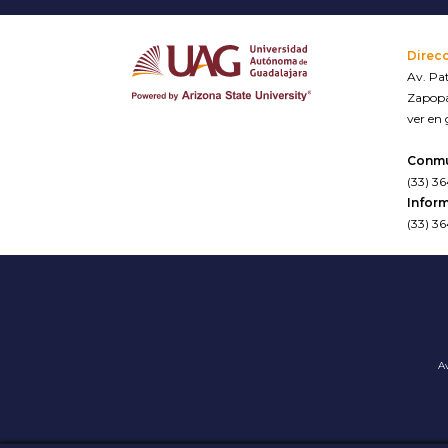
Direc
Av. Pat
Zapopa
ver en
Conm
(33) 3
Inform
(33) 3
Av