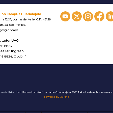
ción Campus Guadalajara
ria 1201, Lomas del Valle, C.P. 45129
n, Jalisco, México.
 google maps
utador UAG
648 8824
es 1er. Ingreso
648 8824, Opción 1
iso de Privacidad
Universidad Autónoma de Guadalajara 2021 Todos los derechos reservad
Powered by Valkiria