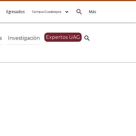
search
e
Egresados
Más
Expertos UAG
search
s
Investigación