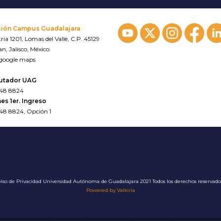
ción Campus Guadalajara
ria 1201, Lomas del Valle, C.P. 45129
n, Jalisco, México.
 google maps
utador UAG
648 8824
es 1er. Ingreso
648 8824, Opción 1
iso de Privacidad
Universidad Autónoma de Guadalajara 2021 Todos los derechos reservad
Powered by Valkiria