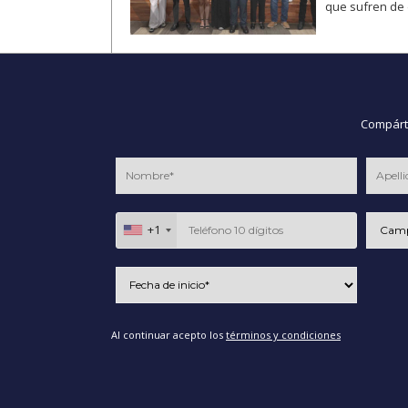
que sufren de 
Compárte
+1
Al continuar acepto los
términos y condiciones