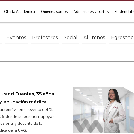
Oferta Académica
Quiénes somos
Admisiones y costos
Student Lif
a
Eventos
Profesores
Social
Alumnos
Egresado
Durand Fuentes, 35 años
 y educación médica
 automóvil en el evento del Día
26, desde su posición, apoya el
fesional y docente de la
ica de la UAG.