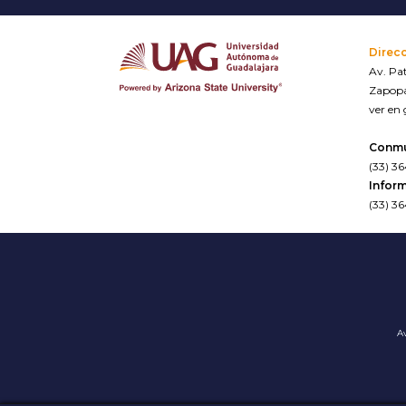
Direc
Av. Pat
Zapopa
ver en
Conm
(33) 3
Inform
(33) 3
Av