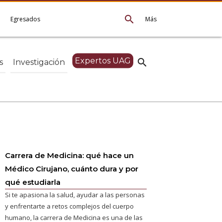
search
e
Egresados
Más
Expertos UAG
search
s
Investigación
Carrera de Medicina: qué hace un
Médico Cirujano, cuánto dura y por
qué estudiarla
Si te apasiona la salud, ayudar a las personas
y enfrentarte a retos complejos del cuerpo
humano, la carrera de Medicina es una de las