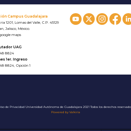
ción Campus Guadalajara
ria 1201, Lomas del Valle, C.P. 45129
n, Jalisco, México.
 google maps
utador UAG
648 8824
es 1er. Ingreso
648 8824, Opción 1
iso de Privacidad
Universidad Autónoma de Guadalajara 2021 Todos los derechos reservad
Powered by Valkiria