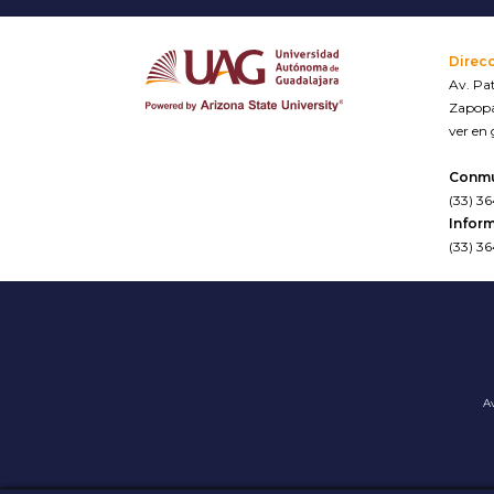
Direc
Av. Pat
Zapopa
ver en
Conm
(33) 3
Inform
(33) 3
Av