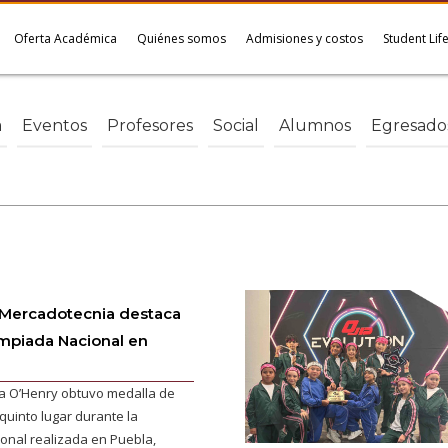
Oferta Académica
Quiénes somos
Admisiones y costos
Student Lif
a
Eventos
Profesores
Social
Alumnos
Egresado
Mercadotecnia destaca
mpiada Nacional en
a O’Henry obtuvo medalla de
 quinto lugar durante la
onal realizada en Puebla,