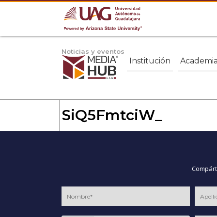
Noticias y eventos
Institución
Academi
SiQ5FmtciW_
Compárte