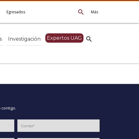
search
e
Egresados
Más
Expertos UAG
search
s
Investigación
 contigo.