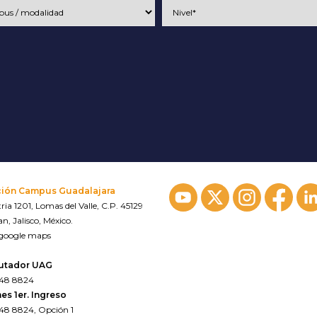
ción Campus Guadalajara
ria 1201, Lomas del Valle, C.P. 45129
n, Jalisco, México.
 google maps
utador UAG
648 8824
es 1er. Ingreso
648 8824, Opción 1