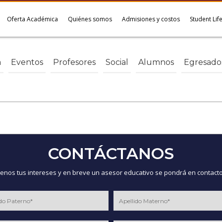
Oferta Académica
Quiénes somos
Admisiones y costos
Student Lif
a
Eventos
Profesores
Social
Alumnos
Egresado
CONTÁCTANOS
nos tus intereses y en breve un asesor educativo se pondrá en contacto