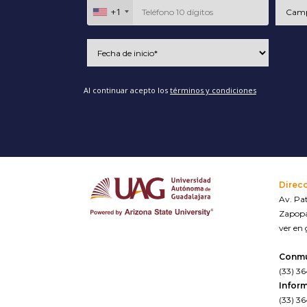
+1
Al continuar acepto los
términos y condiciones
Direc
Av. Pat
Zapopa
ver en
Conm
(33) 3
Inform
(33) 3