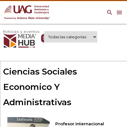
search
menu
Noticias y eventos
Expertos UAG
Ciencias Sociales
Economico Y
Administrativas
Profesor internacional