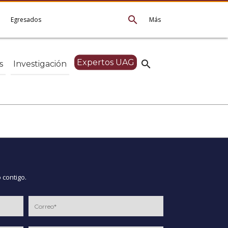
search
e
Egresados
Más
Expertos UAG
search
s
Investigación
 contigo.