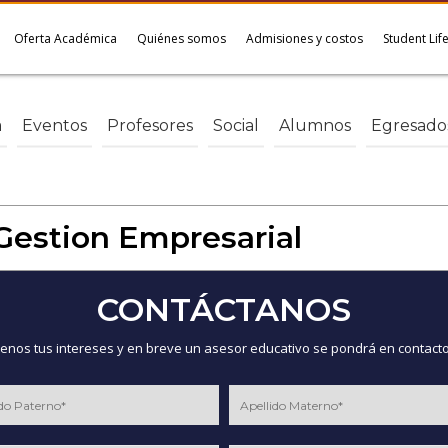
Oferta Académica
Quiénes somos
Admisiones y costos
Student Lif
a
Eventos
Profesores
Social
Alumnos
Egresado
Gestion Empresarial
CONTÁCTANOS
nos tus intereses y en breve un asesor educativo se pondrá en contacto