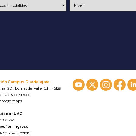
ción Campus Guadalajara
ria 1201, Lomas del Valle, C.P. 45129
n, Jalisco, México.
 google maps
utador UAG
648 8824
es 1er. Ingreso
648 8824, Opción 1