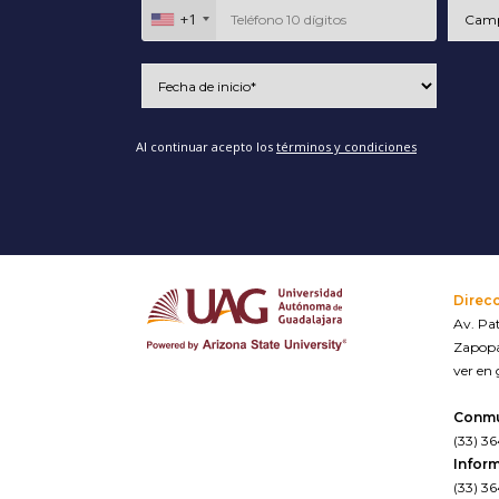
+1
Al continuar acepto los
términos y condiciones
Direc
Av. Pat
Zapopa
ver en
Conm
(33) 3
Inform
(33) 3