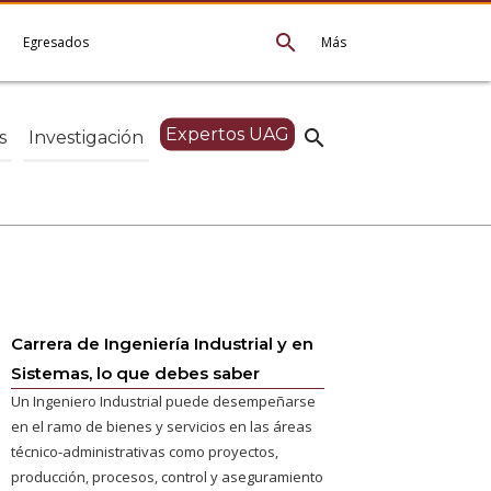
search
e
Egresados
Más
Expertos UAG
search
s
Investigación
Carrera de Ingeniería Industrial y en
Sistemas, lo que debes saber
Un Ingeniero Industrial puede desempeñarse
en el ramo de bienes y servicios en las áreas
técnico-administrativas como proyectos,
producción, procesos, control y aseguramiento