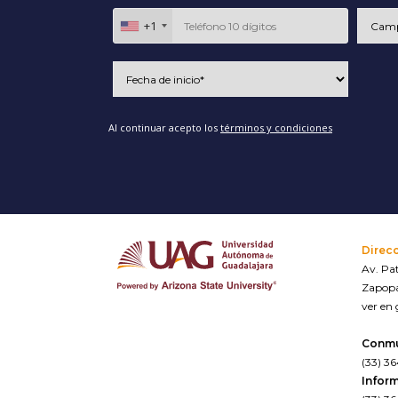
+1
Al continuar acepto los
términos y condiciones
Direc
Av. Pat
Zapopa
ver en
Conm
(33) 3
Inform