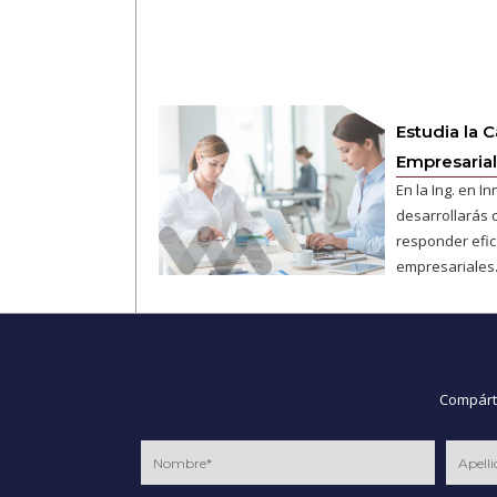
Estudia la 
Empresaria
En la Ing. en I
desarrollarás 
responder efi
empresariales.
Compárte