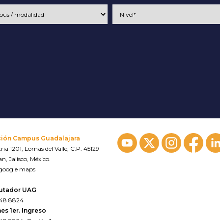
ción Campus Guadalajara
ria 1201, Lomas del Valle, C.P. 45129
n, Jalisco, México.
 google maps
utador UAG
648 8824
es 1er. Ingreso