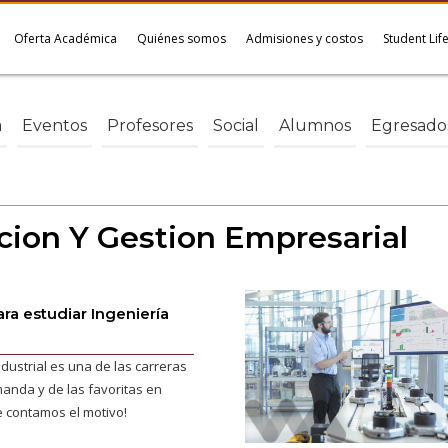
Oferta Académica
Quiénes somos
Admisiones y costos
Student Lif
a
Eventos
Profesores
Social
Alumnos
Egresado
cion Y Gestion Empresarial
ara estudiar Ingeniería
ndustrial es una de las carreras
nda y de las favoritas en
e contamos el motivo!