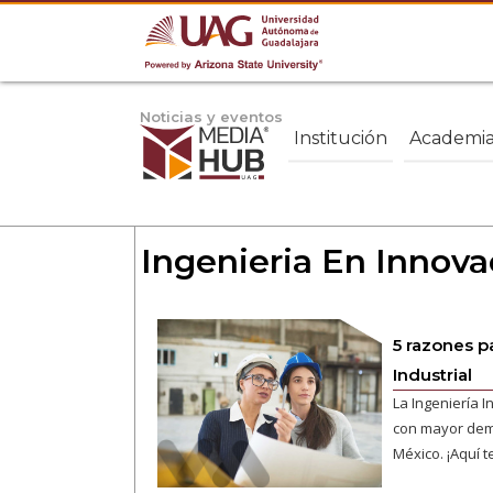
Noticias y eventos
Institución
Academi
Ingenieria En Innova
5 razones p
Industrial
La Ingeniería I
con mayor dema
México. ¡Aquí t