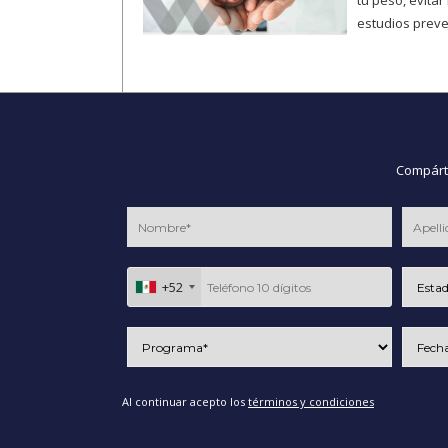
tu peso, evitar
estudios preve
Compárte
+52
Al continuar acepto los
términos y condiciones