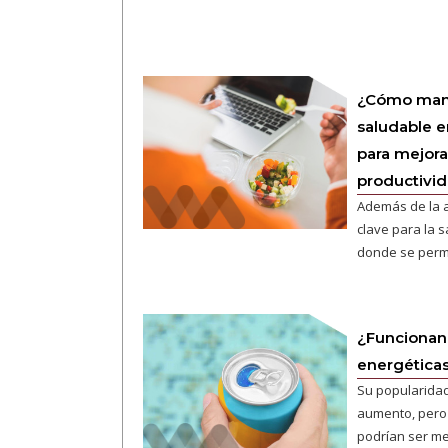
¿Cómo mant
saludable e
para mejora
productivi
Además de la a
clave para la 
donde se perm
¿Funcionan
energética
Su popularidad
aumento, pero
podrían ser m