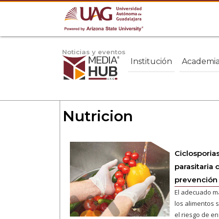
Noticias y eventos
Institución
Academi
Nutricion
Ciclosporias
parasitaria
prevención
El adecuado ma
los alimentos 
el riesgo de e