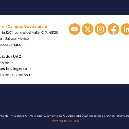
ción Campus Guadalajara
ria 1201, Lomas del Valle, C.P. 45129
n, Jalisco, México.
 google maps
utador UAG
648 8824
es 1er. Ingreso
648 8824, Opción 1
iso de Privacidad
Universidad Autónoma de Guadalajara 2021 Todos los derechos reservad
Powered by Valkiria