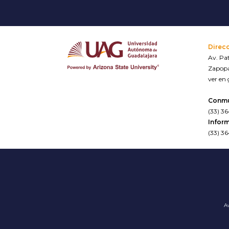
Direc
Av. Pat
Zapopa
ver en
Conm
(33) 3
Inform
(33) 3
Av