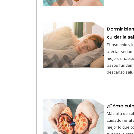
Dormir bien
cuidar la sa
El insomnio y 
afectar seriam
mejores hábito
pasos fundame
descanso salu
¿Cómo cuida
Más allá de sól
cuidado renal a
mejor lo que c