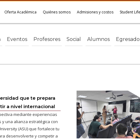
Oferta Académica
Quiénes somos
Admisiones y costos
Student Lif
a
Eventos
Profesores
Social
Alumnos
Egresado
versidad que te prepara
ir a nivel internacional
pectiva mediante experiencias
s y una alianza estratégica con
niversity (ASU) que fortalece tu
ra desenvolverte y competir a