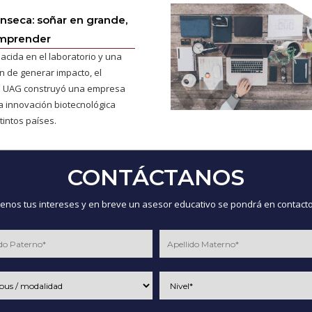
onseca: soñar en grande,
emprender
acida en el laboratorio y una
n de generar impacto, el
a UAG construyó una empresa
la innovación biotecnológica
tintos países.
CONTÁCTANOS
nos tus intereses y en breve un asesor educativo se pondrá en contacto