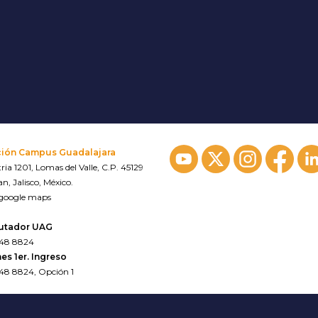
ción Campus Guadalajara
ria 1201, Lomas del Valle, C.P. 45129
n, Jalisco, México.
 google maps
utador UAG
648 8824
es 1er. Ingreso
648 8824, Opción 1