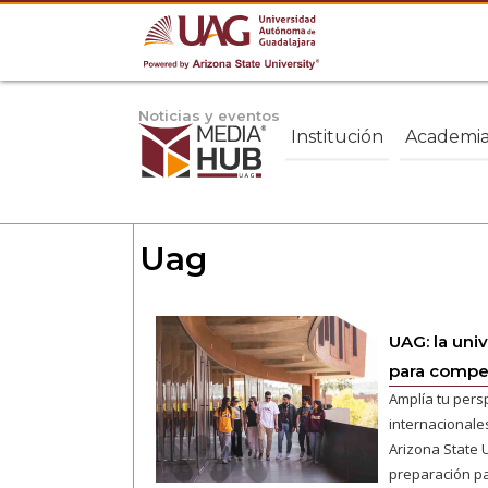
Noticias y eventos
Institución
Academi
Uag
UAG: la uni
para compet
Amplía tu pers
internacionale
Arizona State U
preparación pa