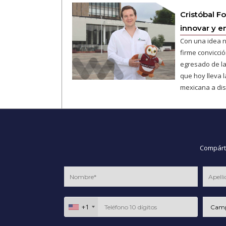
Cristóbal F
innovar y 
Con una idea n
firme convicció
egresado de l
que hoy lleva 
mexicana a dis
Compárte
+1