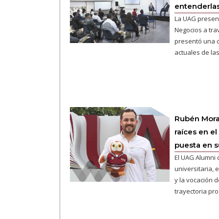
entenderla
La UAG presen
Negocios a tra
presentó una c
actuales de la
Rubén Moral
raíces en e
puesta en 
El UAG Alumni
universitaria,
y la vocación 
trayectoria pro