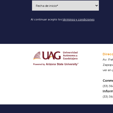
Al continuar acepto los
términos y condiciones
Direc
Av. Pat
Zapopa
ver en
Conm
(33) 3
Inform
(33) 3