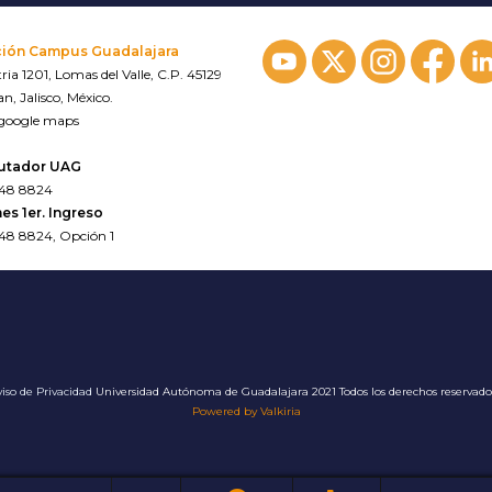
ción Campus Guadalajara
ria 1201, Lomas del Valle, C.P. 45129
n, Jalisco, México.
 google maps
utador UAG
648 8824
es 1er. Ingreso
648 8824, Opción 1
iso de Privacidad
Universidad Autónoma de Guadalajara 2021 Todos los derechos reservad
Powered by Valkiria