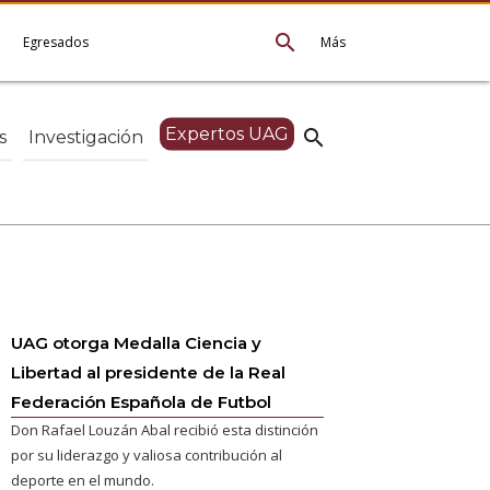
search
e
Egresados
Más
Expertos UAG
search
s
Investigación
UAG otorga Medalla Ciencia y
Libertad al presidente de la Real
Federación Española de Futbol
Don Rafael Louzán Abal recibió esta distinción
por su liderazgo y valiosa contribución al
deporte en el mundo.