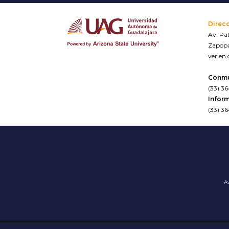
Direc
Av. Pat
Zapopa
ver en
Conm
(33) 3
Inform
(33) 3
Av