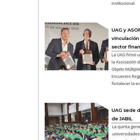
institucional.
UAG y ASOF
vinculación
sector fina
La UAG firmó u
la Asociación 
Objeto Múltipl
Encuentro Regi
fortalecer la e
UAG sede 
de JABIL
La quinta gene
universidades