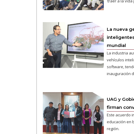
traer a la vid
La nueva g
inteligente
mundial
La industria a
vehículos intel
software, tend
inauguración d
UAG y Gobi
firman conv
Este acuerdo 
educación en b
región.