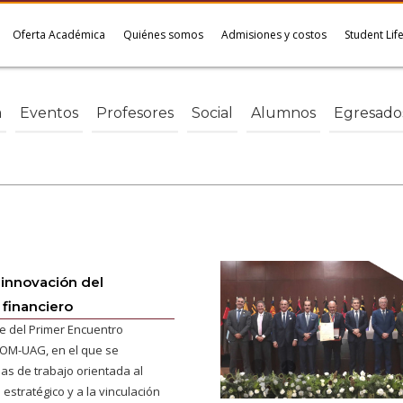
Oferta Académica
Quiénes somos
Admisiones y costos
Student Lif
a
Eventos
Profesores
Social
Alumnos
Egresado
 innovación del
financiero
e del Primer Encuentro
M-UAG, en el que se
as de trabajo orientada al
 estratégico y a la vinculación