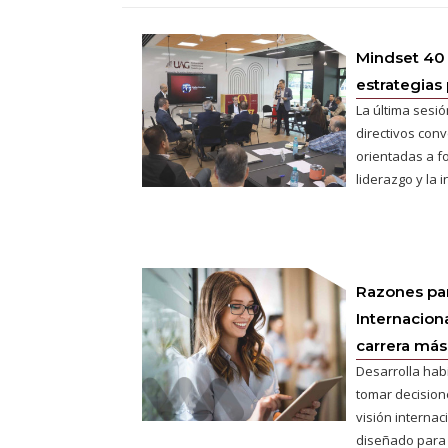
Mindset 40
estrategias 
La última sesió
directivos conv
orientadas a fo
liderazgo y la 
Razones pa
Internaciona
carrera más 
Desarrolla hab
tomar decisione
visión interna
diseñado para