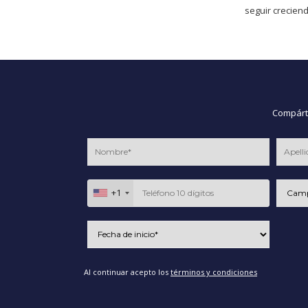
seguir creciend
Compárte
+1
Al continuar acepto los
términos y condiciones