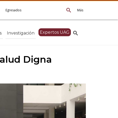
search
e
Egresados
Más
Expertos UAG
search
s
Investigación
Salud Digna