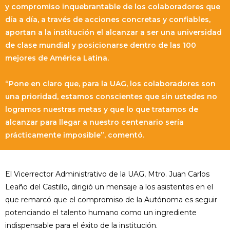
y compromiso inquebrantable de los colaboradores que
día a día, a través de acciones concretas y confiables,
aportan a la institución el alcanzar a ser una universidad
de clase mundial y posicionarse dentro de las 100
mejores de América Latina.
“Pone en claro que, para la UAG, los colaboradores son
una prioridad, estamos conscientes que sin ustedes no
logramos nuestras metas y que lo que tratamos de
alcanzar para llegar a nuestro centenario sería
prácticamente imposible”, comentó.
El Vicerrector Administrativo de la UAG, Mtro. Juan Carlos
Leaño del Castillo, dirigió un mensaje a los asistentes en el
que remarcó que el compromiso de la Autónoma es seguir
potenciando el talento humano como un ingrediente
indispensable para el éxito de la institución.