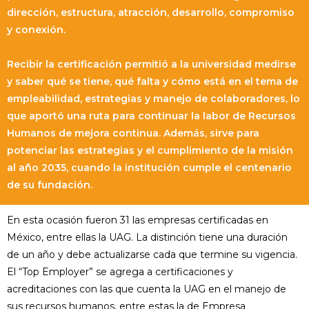
dirección, estructura, atracción, desarrollo, compromiso
y conexión.
Recibir la certificación permitió a la universidad medirse
y saber qué se tiene, qué falta y cómo está en el tema de
empleabilidad, estrategias y manejo de colaboradores, lo
que aportó una ruta para continuar la labor de Recursos
Humanos de mejora continua. Además, sirve para
potenciar las estrategias y el cumplimiento de la misión
al año 2035, cuando la institución cumple el centenario
de su fundación.
En esta ocasión fueron 31 las empresas certificadas en
México, entre ellas la UAG. La distinción tiene una duración
de un año y debe actualizarse cada que termine su vigencia.
El “Top Employer” se agrega a certificaciones y
acreditaciones con las que cuenta la UAG en el manejo de
sus recursos humanos, entre estas la de Empresa