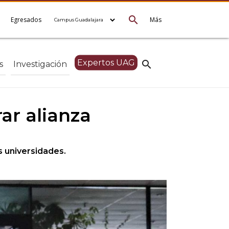
search
e
Egresados
Más
Expertos UAG
search
s
Investigación
ar alianza
s universidades.