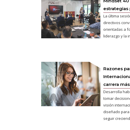
Mindset 40
estrategias 
La última sesió
directivos conv
orientadas a fo
liderazgo y la 
Razones pa
Internaciona
carrera más 
Desarrolla hab
tomar decisione
visión interna
diseñado para
seguir creciend