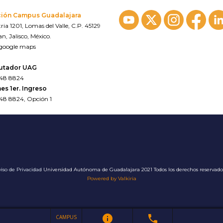
ción Campus Guadalajara
ria 1201, Lomas del Valle, C.P. 45129
n, Jalisco, México.
 google maps
utador UAG
648 8824
es 1er. Ingreso
648 8824, Opción 1
iso de Privacidad
Universidad Autónoma de Guadalajara 2021 Todos los derechos reservad
Powered by Valkiria
info
phone
CAMPUS