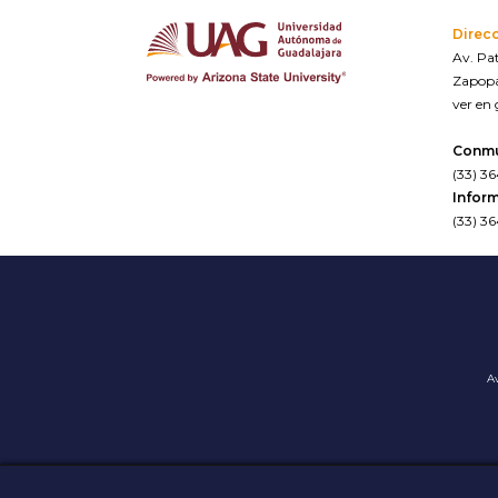
Direc
Av. Pat
Zapopa
ver en
Conm
(33) 3
Inform
(33) 3
Av