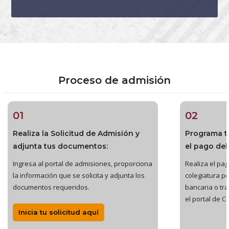
Proceso de admisión
01
02
Realiza la Solicitud de Admisión y
Programa t
adjunta tus documentos:
el pago del
Ingresa al portal de admisiones, proporciona
Realiza el pago
la información que se solicita y adjunta los
colegiatura po
documentos requeridos.
bancaria o tr
el portal de C
Inicia tu solicitud aquí