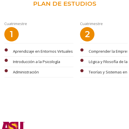
PLAN DE ESTUDIOS
Cuatrimestre
Cuatrimestre
1
2
circle
circle
Aprendizaje en Entornos Virtuales
Comprender la Empre
circle
circle
Introducción a la Psicología
Lógica y Filosofía de la
circle
circle
Administración
Teorías y Sistemas en 