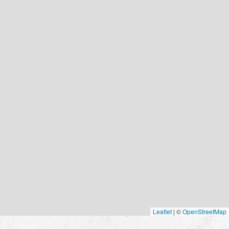
Leaflet
|
©
OpenStreetMap