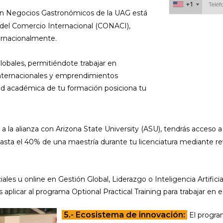
+1
+1
en Negocios Gastronómicos de la UAG está
n del Comercio Internacional (CONACI),
Al continuar acepto 
ernacionalmente.
obales, permitiéndote trabajar en
 internacionales y emprendimientos
dad académica de tu formación posiciona tu
 a la alianza con Arizona State University (ASU), tendrás acceso
asta el 40% de una maestría durante tu licenciatura mediante re
ales u online en Gestión Global, Liderazgo o Inteligencia Artificia
plicar al programa Optional Practical Training para trabajar en e
5.- Ecosistema de innovación:
El program