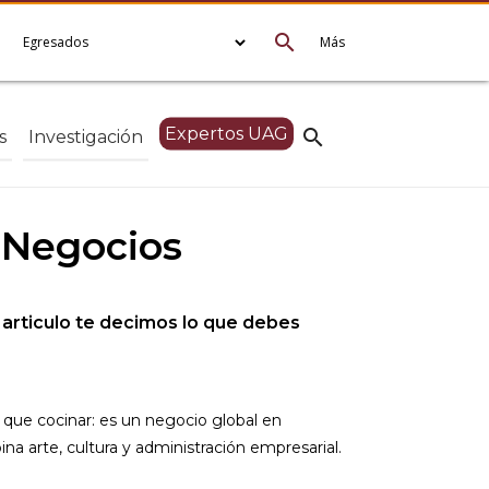
search
e
Egresados
Más
Expertos UAG
search
s
Investigación
n Negocios
 articulo te decimos lo que debes
ue cocinar: es un negocio global en
a arte, cultura y administración empresarial.