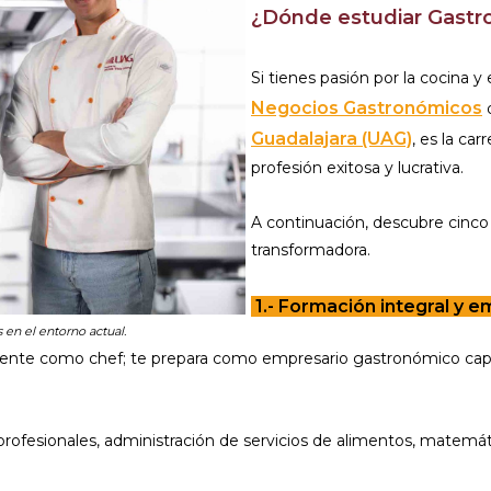
¿Dónde estudiar Gastr
Si tienes pasión por la cocina 
Negocios Gastronómicos
Guadalajara (UAG)
, es la ca
profesión exitosa y lucrativa.
A continuación, descubre cinco 
transformadora.
1.- Formación integral y 
 en el entorno actual.
te como chef; te prepara como empresario gastronómico capaz d
s profesionales, administración de servicios de alimentos, matemá