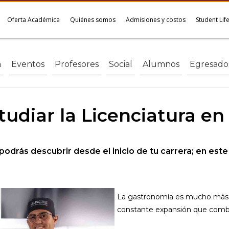
Oferta Académica
Quiénes somos
Admisiones y costos
Student Lif
a
Eventos
Profesores
Social
Alumnos
Egresado
tudiar la Licenciatura e
drás descubrir desde el inicio de tu carrera; en este
La gastronomía es mucho más q
constante expansión que combin