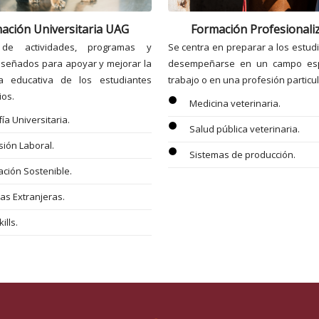
ación Universitaria UAG
Formación Profesionali
 de actividades, programas y
Se centra en preparar a los estud
iseñados para apoyar y mejorar la
desempeñarse en un campo esp
ia educativa de los estudiantes
trabajo o en una profesión particul
ios.
circle
Medicina veterinaria.
fía Universitaria.
circle
Salud pública veterinaria.
sión Laboral.
circle
Sistemas de producción.
ación Sostenible.
as Extranjeras.
ills.