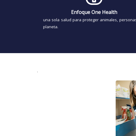
Enfoque One Health
una sola salud para proteger animales, personas
planeta.
.