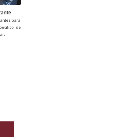
zante
iantes para
ecífico de
ar.