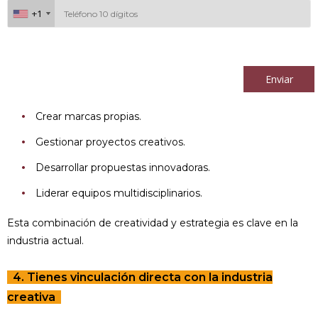
+1
+1
Al continuar acepto los
términos y condiciones
Enviar
Crear marcas propias.
Gestionar proyectos creativos.
Desarrollar propuestas innovadoras.
Liderar equipos multidisciplinarios.
Esta combinación de creatividad y estrategia es clave en la
industria actual.
4. Tienes vinculación directa con la industria
creativa