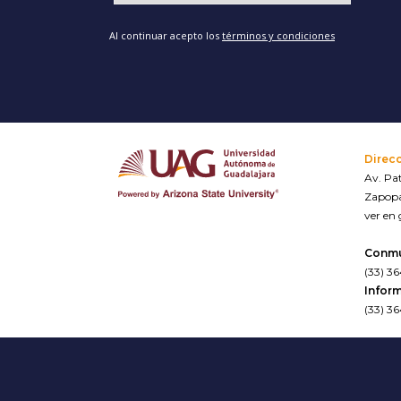
Al continuar acepto los
términos y condiciones
Direc
Av. Pat
Zapopa
ver en
Conm
(33) 3
Inform
(33) 3