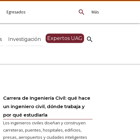
search
e
Egresados
Más
Expertos UAG
search
s
Investigación
Carrera de Ingeniería Civil: qué hace
un ingeniero civil, dónde trabaja y
por qué estudiarla
Los ingenieros civiles diseñan y construyen
carreteras, puentes, hospitales, edificios,
presas, aeropuertos y ciudades inteligentes