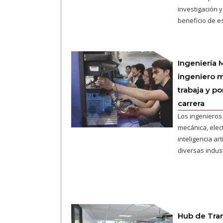
investigación y
beneficio de e
Ingeniería 
ingeniero 
trabaja y po
carrera
Los ingeniero
mecánica, elec
inteligencia art
diversas indust
Hub de Tran