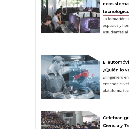
ecosistema 
tecnológico
La formación u
espacios y her
estudiantes al
El automóvi
¿Quién lo v
El Ingeniero e
entiende el ve
plataforma tec
Celebran gr
Ciencia y T