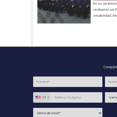
En su ceremoni
recibieron un l
creatividad, éti
Compárte
+1