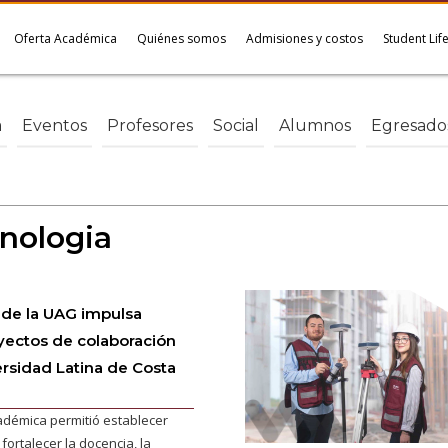
Oferta Académica
Quiénes somos
Admisiones y costos
Student Lif
a
Eventos
Profesores
Social
Alumnos
Egresado
nologia
de la UAG impulsa
yectos de colaboración
ersidad Latina de Costa
adémica permitió establecer
ortalecer la docencia, la