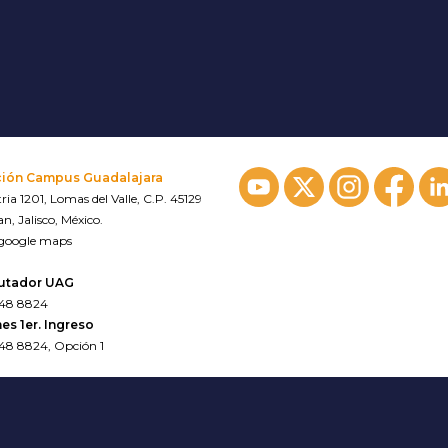
ción Campus Guadalajara
ria 1201, Lomas del Valle, C.P. 45129
n, Jalisco, México.
 google maps
utador UAG
648 8824
es 1er. Ingreso
648 8824, Opción 1