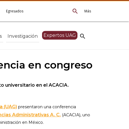
search
e
Egresados
Más
Expertos UAG
search
s
Investigación
encia en congreso
o universitario en el ACACIA.
a (UAG)
presentaron una conferencia
ias Administrativas A. C.
(ACACIA), uno
inistración en México.