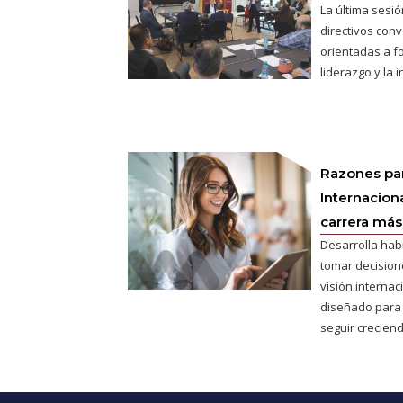
La última sesió
directivos conv
orientadas a fo
liderazgo y la 
Razones pa
Internaciona
carrera más 
Desarrolla hab
tomar decisione
visión interna
diseñado para
seguir creciend