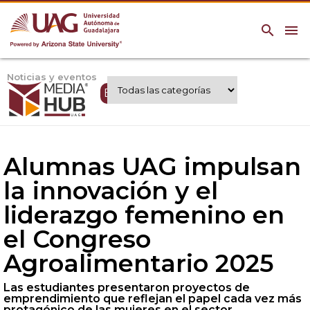
search
menu
Noticias y eventos
Expertos UAG
Alumnas UAG impulsan
la innovación y el
liderazgo femenino en
el Congreso
Agroalimentario 2025
Las estudiantes presentaron proyectos de
emprendimiento que reflejan el papel cada vez más
protagónico de las mujeres en el sector