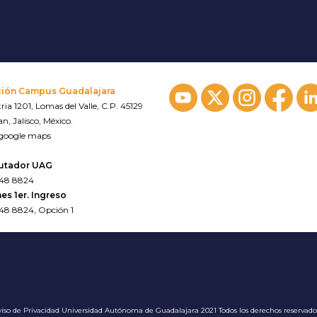
ción Campus Guadalajara
ria 1201, Lomas del Valle, C.P. 45129
n, Jalisco, México.
 google maps
utador UAG
648 8824
es 1er. Ingreso
648 8824, Opción 1
iso de Privacidad
Universidad Autónoma de Guadalajara 2021 Todos los derechos reservad