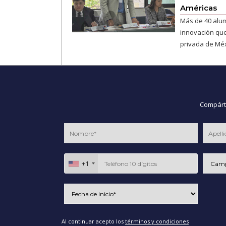
Américas
Más de 40 alum
innovación que
privada de Méx
Compárte
+1
Al continuar acepto los
términos y condiciones