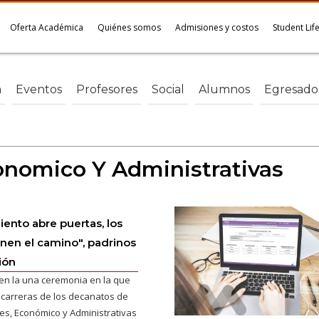
Oferta Académica
Quiénes somos
Admisiones y costos
Student Lif
a
Eventos
Profesores
Social
Alumnos
Egresado
onomico Y Administrativas
iento abre puertas, los
inen el camino", padrinos
ión
 en la una ceremonia en la que
 carreras de los decanatos de
les, Económico y Administrativas