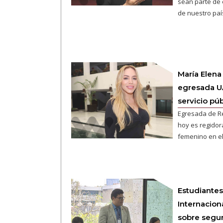
sean parte de 
de nuestro paí
María Elena
egresada U
servicio púb
Egresada de Re
hoy es regidor
femenino en el
Estudiantes
Internacion
sobre segur