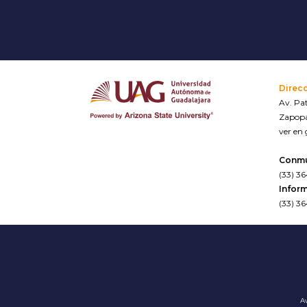
Direc
Av. Pat
Zapopa
ver en
Conm
(33) 3
Inform
(33) 3
Av