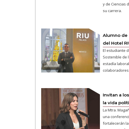
y de Ciencias 
su carrera.
Alumno de 
del Hotel R
El estudiante d
Sostenible de 
estadía laboral
colaboradores 
Invitan a lo
la vida polí
La Mtra. Magañ
una conferenci
fortalecerán l