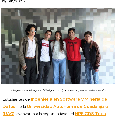
19/Feb/2026
Integrantes del equipo “Owlgorithm”, que participan en este evento.
Ingeniería en Software y Minería de
Estudiantes de
Datos
Universidad Autónoma de Guadalajara
, de la
(UAG)
HPE CDS Tech
, avanzaron a la segunda fase del