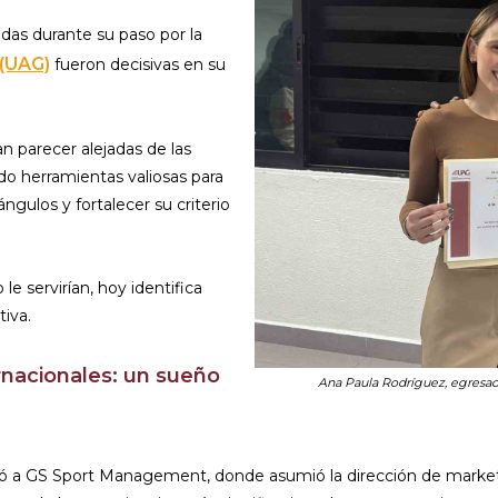
idas durante su paso por la
 (UAG)
fueron decisivas en su
n parecer alejadas de las
do herramientas valiosas para
gulos y fortalecer su criterio
servirían, hoy identifica
iva.
rnacionales: un sueño
Ana Paula Rodríguez, egresad
levó a GS Sport Management, donde asumió la dirección de mark