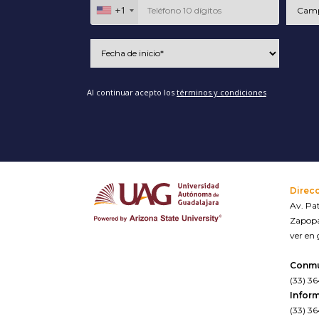
+1
Al continuar acepto los
términos y condiciones
Direc
Av. Pat
Zapopa
ver en
Conm
(33) 3
Inform
(33) 3