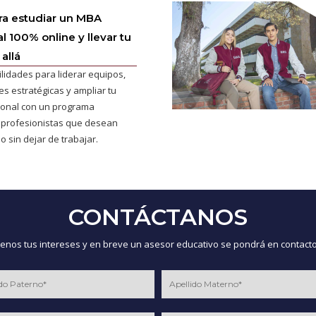
ra estudiar un MBA
l 100% online y llevar tu
allá
ilidades para liderar equipos,
s estratégicas y ampliar tu
cional con un programa
 profesionistas que desean
o sin dejar de trabajar.
CONTÁCTANOS
nos tus intereses y en breve un asesor educativo se pondrá en contacto