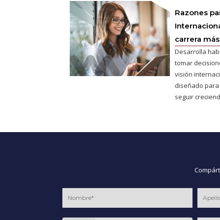
Razones pa
Internaciona
carrera más 
Desarrolla hab
tomar decisione
visión interna
diseñado para
seguir creciend
Compárte