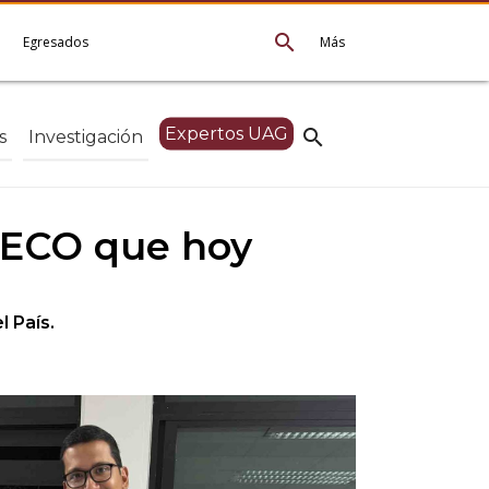
search
e
Egresados
Más
Expertos UAG
search
s
Investigación
 TECO que hoy
l País.