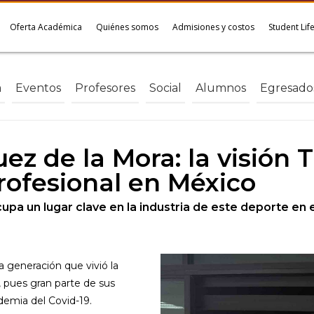
Oferta Académica
Quiénes somos
Admisiones y costos
Student Lif
a
Eventos
Profesores
Social
Alumnos
Egresado
ez de la Mora: la visión
profesional en México
pa un lugar clave en la industria de este deporte en e
 generación que vivió la
, pues gran parte de sus
ndemia del Covid-19.