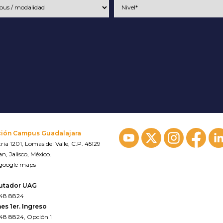
ción Campus Guadalajara
ria 1201, Lomas del Valle, C.P. 45129
n, Jalisco, México.
 google maps
utador UAG
648 8824
es 1er. Ingreso
648 8824, Opción 1