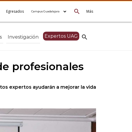
search
e
Egresados
Más
Expertos UAG
search
s
Investigación
de profesionales
tos expertos ayudarán a mejorar la vida