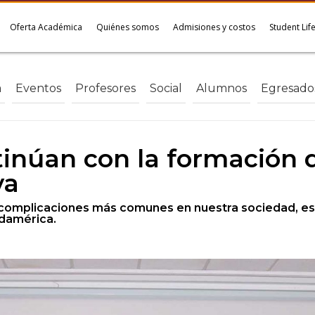
Oferta Académica
Quiénes somos
Admisiones y costos
Student Lif
a
Eventos
Profesores
Social
Alumnos
Egresado
inúan con la formación 
va
s complicaciones más comunes en nuestra sociedad, es
udamérica.