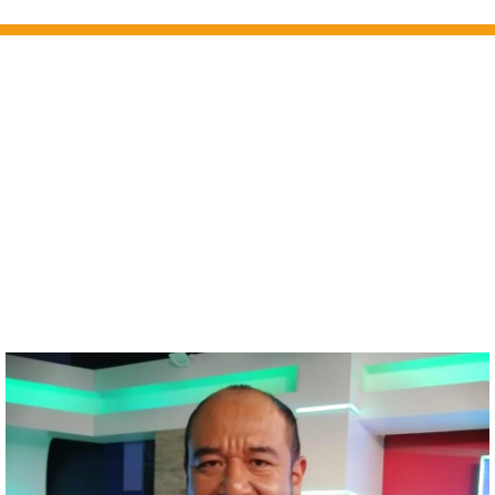
Sobre el autor
El Dr. Iván Arrazola Cortés es Director del programa
en Relaciones Internacionales de la Universidad
Autónoma de Guadalajara (UAG). Es Doctor en
Ciencia Política y Profesor-Investigador de
UDGVirtual. Ha presentado ponencias en
universidades internacionales y es analista en
programas de radio y televisión y prensa escrita de
medios locales y nacionales.