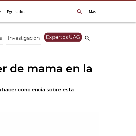
search
e
Egresados
Más
Expertos UAG
search
s
Investigación
cer de mama en la
 hacer conciencia sobre esta