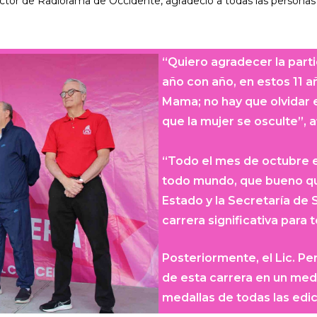
rector de Radiorama de Occidente, agradeció a todas las personas 
“Quiero agradecer la part
año con año, en estos 11 a
Mama; no hay que olvidar e
que la mujer se osculte”, a
“Todo el mes de octubre e
todo mundo, que bueno que
Estado y la Secretaría de
carrera significativa para
Posteriormente, el Lic. P
de esta carrera en un meda
medallas de todas las edic