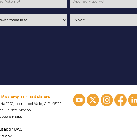
ción Campus Guadalajara
ria 1201, Lomas del Valle, C.P. 45129
n, Jalisco, México.
 google maps
utador UAG
648 8824