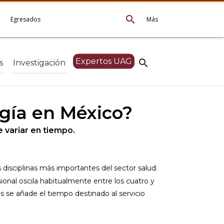
search
e
Egresados
Más
Expertos UAG
search
s
Investigación
ogía en México?
 variar en tiempo.
 disciplinas más importantes del sector salud.
ional oscila habitualmente entre los cuatro y
s se añade el tiempo destinado al servicio