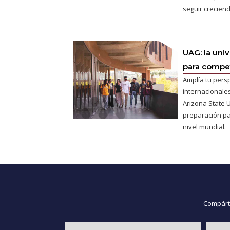
seguir creciend
UAG: la uni
para competi
Amplía tu pers
internacionales
Arizona State U
preparación pa
nivel mundial.
Compárte