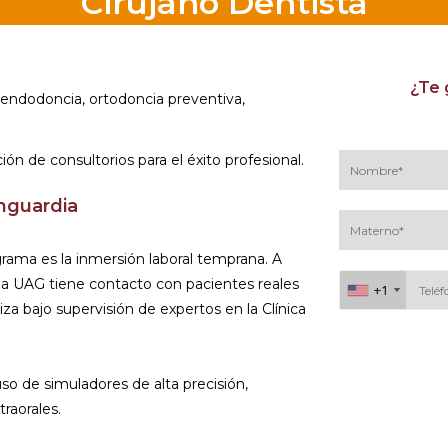
Cirujano Dentista
¿Te 
 endodoncia, ortodoncia preventiva,
ión de consultorios para el éxito profesional.
anguardia
rama es la inmersión laboral temprana. A
 la UAG tiene contacto con pacientes reales
+1
+1
iza bajo supervisión de expertos en la Clínica
Al continuar acepto 
so de simuladores de alta precisión,
traorales.