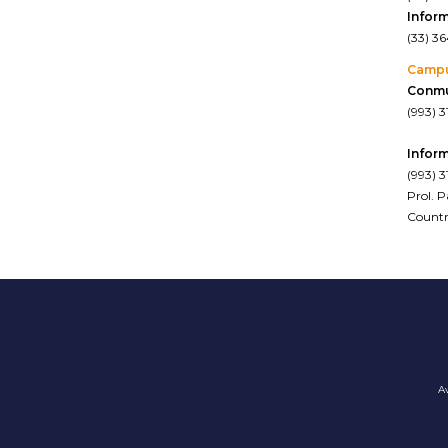
Inform
(33) 3
Camp
Conm
(993) 3
Inform
(993) 3
Prol. 
Countr
ver en
Av