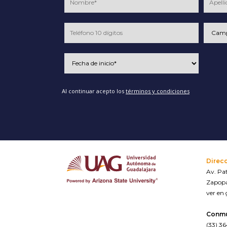
Al continuar acepto los
términos y condiciones
Direc
Av. Pat
Zapopa
ver en
Conm
(33) 3