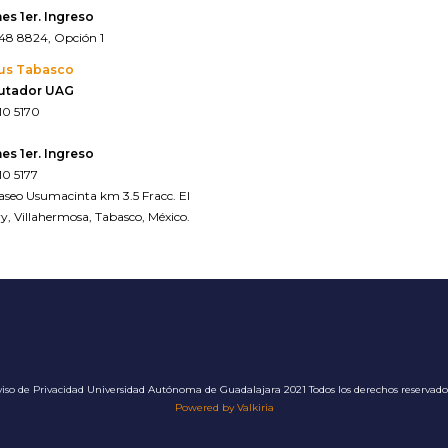
es 1er. Ingreso
648 8824, Opción 1
us Tabasco
utador UAG
10 5170
es 1er. Ingreso
10 5177
Paseo Usumacinta km 3.5 Fracc. El
y, Villahermosa, Tabasco, México.
 google maps*
iso de Privacidad
Universidad Autónoma de Guadalajara 2021 Todos los derechos reservad
Powered by Valkiria