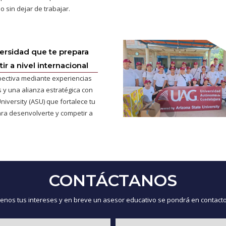
o sin dejar de trabajar.
versidad que te prepara
r a nivel internacional
pectiva mediante experiencias
 y una alianza estratégica con
niversity (ASU) que fortalece tu
ra desenvolverte y competir a
CONTÁCTANOS
nos tus intereses y en breve un asesor educativo se pondrá en contacto