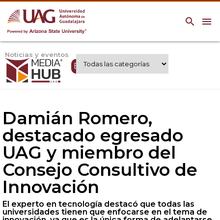
search
menu
Noticias y eventos
Expertos UAG
Damián Romero,
destacado egresado
UAG y miembro del
Consejo Consultivo de
Innovación
El experto en tecnología destacó que todas las
universidades tienen que enfocarse en el tema de
innovación, ya que es la única forma de adelantarse