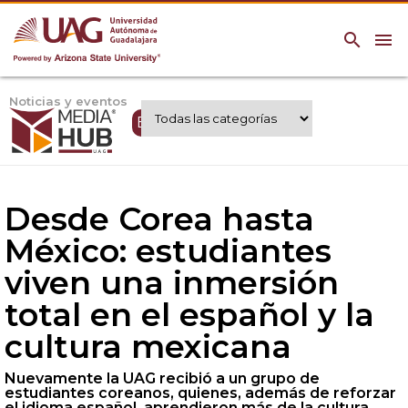
search
menu
Noticias y eventos
Expertos UAG
Desde Corea hasta
México: estudiantes
viven una inmersión
total en el español y la
cultura mexicana
Nuevamente la UAG recibió a un grupo de
estudiantes coreanos, quienes, además de reforzar
el idioma español, aprendieron más de la cultura.