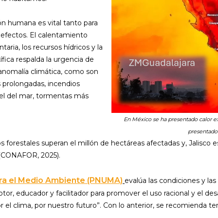
ión humana es vital tanto para
 efectos. El calentamiento
aria, los recursos hídricos y la
ífica respalda la urgencia de
anomalía climática, como son
as prolongadas, incendios
el del mar, tormentas más
En México se ha presentado calor e
presentado
os forestales superan el millón de hectáreas afectadas y, Jalisco
 (CONAFOR, 2025).
ara el Medio Ambiente (PNUMA)
evalúa las condiciones y la
tor, educador y facilitador para promover el uso racional y el desa
or el clima, por nuestro futuro”. Con lo anterior, se recomienda t