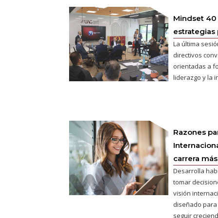
Mindset 40
estrategias 
La última sesió
directivos conv
orientadas a fo
liderazgo y la 
Razones pa
Internaciona
carrera más 
Desarrolla hab
tomar decisione
visión interna
diseñado para
seguir creciend