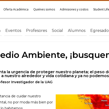
Oferta Académica
Quiénes somos
Admisiones y costos
Student Lif
a
Eventos
Profesores
Social
Alumnos
Egresado
Medio Ambiente, ¡busquem
ta la urgencia de proteger nuestro planeta; el peso 
 a nuestro alrededor y vida cotidiana y ya no podemos
rofesor Investigador de la UAG
tancia de cuidar nuestro
ental, no por moda más bien por
 lo habitamos.