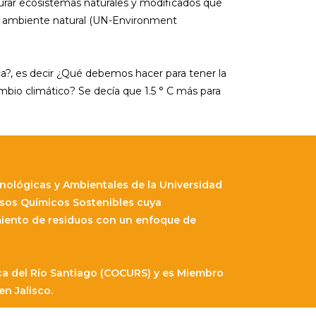
aurar ecosistemas naturales y modificados que
al ambiente natural (UN-Environment
ca?, es decir ¿Qué debemos hacer para tener la
bio climático? Se decía que 1.5 ° C más para
nológicas y Ambientales de la Universidad
esos Químicos Sostenibles cuya
miento de residuos con un enfoque de
a del Río Santiago (COCURS) y es Miembro
n Jalisco.