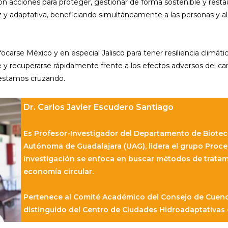
on acciones para proteger, gestionar de forma sostenible y rest
az y adaptativa, beneficiando simultáneamente a las personas y 
carse México y en especial Jalisco para tener resiliencia climáti
y recuperarse rápidamente frente a los efectos adversos del cam
o estamos cruzando.
Dr. Carlos Javier Escudero Santiago
Es Profesor-Investigador del Departamento de Biotec
Autónoma de Guadalajara (UAG), lidera el grupo Proc
investigación se enfoca en buscar métodos de trata
economía circular.
Pertenece al Comité Académico del Consejo de Cuenc
distinguido del Centro de Ciudades Hidroadaptativas e