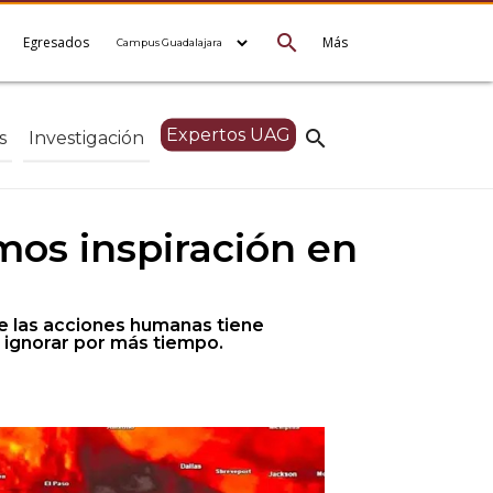
search
e
Egresados
Más
Expertos UAG
search
s
Investigación
os inspiración en
de las acciones humanas tiene
 ignorar por más tiempo.