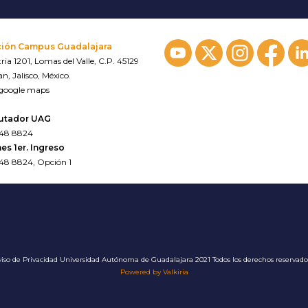
ción Campus Guadalajara
ria 1201, Lomas del Valle, C.P. 45129
n, Jalisco, México.
 google maps
utador UAG
648 8824
es 1er. Ingreso
648 8824, Opción 1
iso de Privacidad
Universidad Autónoma de Guadalajara 2021 Todos los derechos reservad
Powered by Valkiria