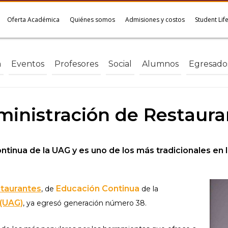
Oferta Académica
Quiénes somos
Admisiones y costos
Student Lif
a
Eventos
Profesores
Social
Alumnos
Egresado
inistración de Restaura
inua de la UAG y es uno de los más tradicionales en la
staurantes
Educación Continua
, de
de la
 (UAG)
, ya egresó generación número 38.