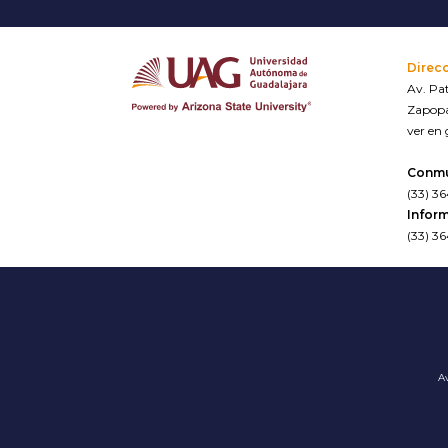
Direc
Av. Pat
Zapopa
ver en
Conm
(33) 3
Inform
(33) 3
Av