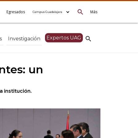
search
e
Egresados
Más
Expertos UAG
search
s
Investigación
ntes: un
 institución.