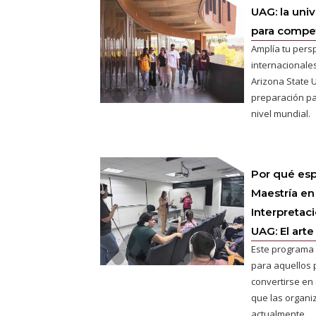
UAG: la uni
para competi
Amplía tu pers
internacionales
Arizona State U
preparación pa
nivel mundial.
Por qué esp
Maestría en
Interpretac
UAG: El arte
Este programa 
para aquellos 
convertirse en e
que las organ
actualmente.