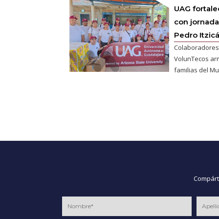
UAG fortale
con jornada
Pedro Itzic
Colaboradores
VolunTecos ar
familias del Mu
Compárte