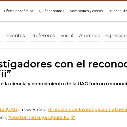
Oferta Académica
Quiénes somos
Admisiones y costos
Student Lif
a
Eventos
Profesores
Social
Alumnos
Egresado
stigadores con el recono
ii”
 la ciencia y conocimiento de la UAG fueron reconocid
ra (UAG)
Dirección de Investigación y Des
, a través de la
"Doctor Tetsuya Ogura Fujii"
ión,
.