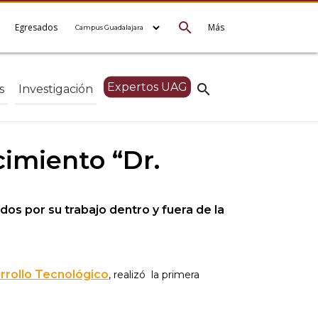
search
e
Egresados
Más
Expertos UAG
search
s
Investigación
cimiento “Dr.
os por su trabajo dentro y fuera de la
arrollo Tecnológico
, realizó la primera