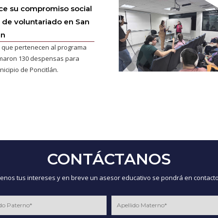
ce su compromiso social
 de voluntariado en San
án
 que pertenecen al programa
maron 130 despensas para
nicipio de Poncitlán.
CONTÁCTANOS
nos tus intereses y en breve un asesor educativo se pondrá en contacto