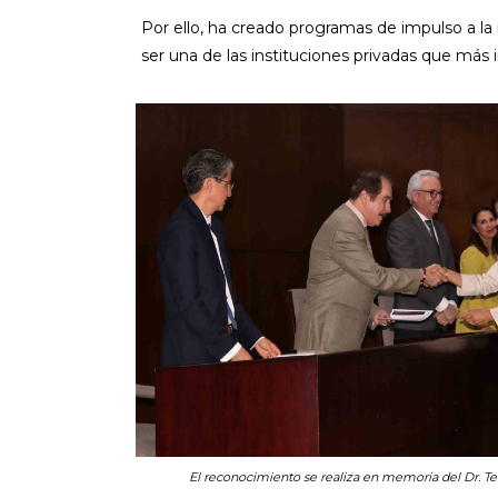
Por ello, ha creado programas de impulso a la 
ser una de las instituciones privadas que más i
El reconocimiento se realiza en memoria del Dr. Te