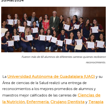
20/Mar/2024
Fueron más de 60 alumnos de diferentes carreras quienes recibieron
reconocimiento.
Universidad Autónoma de Guadalajara (UAG)
La
y su
Área de ciencias de la Salud realizó una entrega de
reconocimientos a los mejores promedios de alumnos y
Ciencias de
maestros mejor calificados de las carreras de
la Nutrición
Enfermería
Cirujano Dentista
Terapia
,
,
y