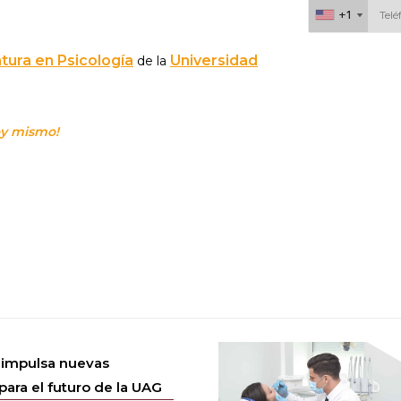
+1
+1
tura en Psicología
Universidad
de la
Al continuar acepto
oy mismo!
 impulsa nuevas
para el futuro de la UAG