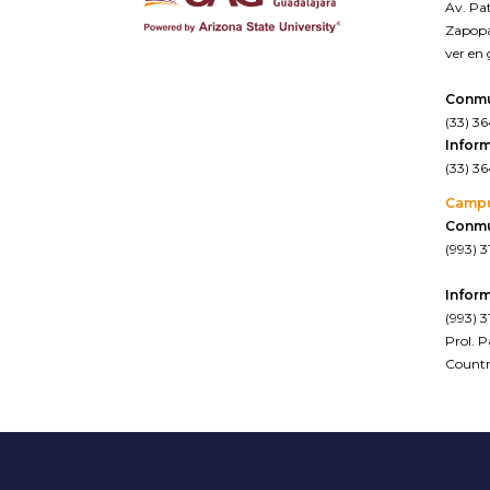
Av. Pat
Zapopa
ver en
Conm
(33) 3
Inform
(33) 3
Camp
Conm
(993) 3
Inform
(993) 3
Prol. 
Countr
ver en