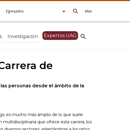
search
e
Egresados
Más
Expertos UAG
search
s
Investigación
Carrera de
 las personas desde el ámbito de la
ogo es mucho más amplio de lo que suele
 multidisciplinaria que ofrece esta carrera, los
n diversos sectores, adaptándose a los retos