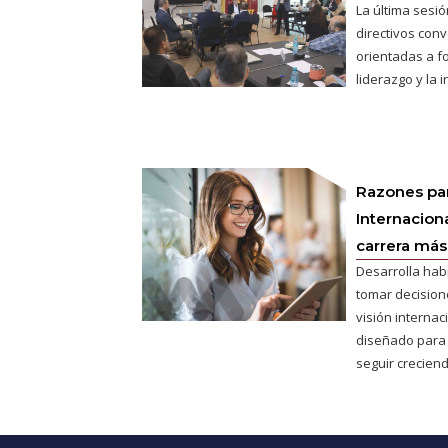
La última sesió
directivos conv
orientadas a fo
liderazgo y la 
Razones pa
Internaciona
carrera más 
Desarrolla hab
tomar decisione
visión interna
diseñado para
seguir creciend