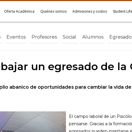
Oferta Académica
Quiénes somos
Admisiones y costos
Student Lif
a
Eventos
Profesores
Social
Alumnos
Egresado
ajar un egresado de la 
plio abanico de oportunidades para cambiar la vida de
El campo laboral de un Psicól
pensarse. Gracias a la formación
egresados pueden insertarse e