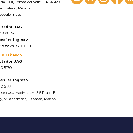
ria 1201, Lomas del Valle, C.P. 45129
n, Jalisco, México.
 google maps
utador UAG
648 8824
es 1er. Ingreso
648 8824, Opción 1
us Tabasco
utador UAG
10 5170
es 1er. Ingreso
10 5177
Paseo Usumacinta km 3.5 Fracc. El
y, Villahermosa, Tabasco, México.
 google maps*