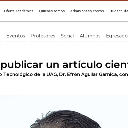
Oferta Académica
Quiénes somos
Admisiones y costos
Student Lif
a
Eventos
Profesores
Social
Alumnos
Egresado
ublicar un artículo cient
o Tecnológico de la UAG, Dr. Efrén Aguilar Garnica, com