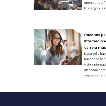
orientadas a fo
liderazgo y la 
Razones pa
Internaciona
carrera más 
Desarrolla hab
tomar decisione
visión interna
diseñado para
seguir creciend