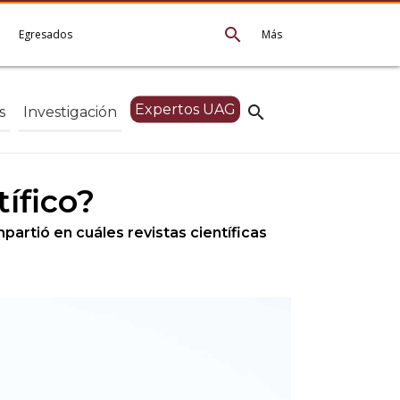
search
e
Egresados
Más
Expertos UAG
search
s
Investigación
ífico?
partió en cuáles revistas científicas