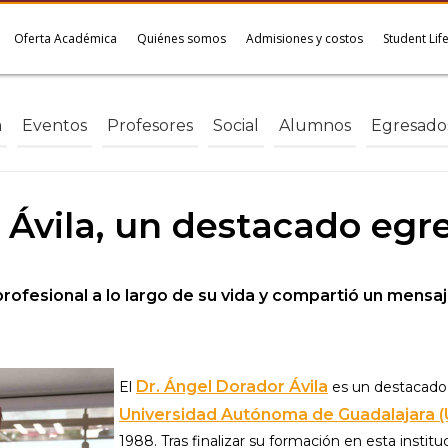
Oferta Académica
Quiénes somos
Admisiones y costos
Student Lif
a
Eventos
Profesores
Social
Alumnos
Egresado
 Ávila, un destacado egre
ofesional a lo largo de su vida y compartió un mensaje
Dr. Ángel Dorador Ávila
El
es un destacad
Universidad Autónoma de Guadalajara 
1988. Tras finalizar su formación en esta institu