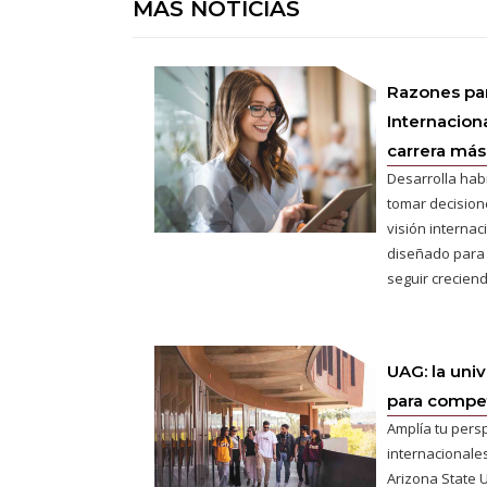
MÁS NOTICIAS
Razones pa
Internaciona
carrera más 
Desarrolla hab
tomar decisione
visión interna
diseñado para
seguir creciend
UAG: la uni
para competi
Amplía tu pers
internacionales
Arizona State U