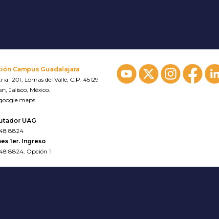
ción Campus Guadalajara
ria 1201, Lomas del Valle, C.P. 45129
n, Jalisco, México.
 google maps
utador UAG
648 8824
es 1er. Ingreso
648 8824, Opción 1