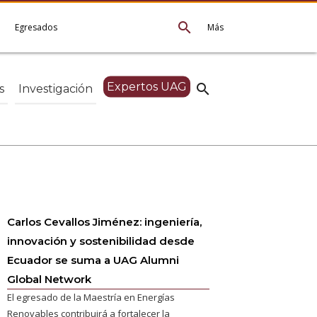
search
e
Egresados
Más
Expertos UAG
search
s
Investigación
Carlos Cevallos Jiménez: ingeniería,
innovación y sostenibilidad desde
Ecuador se suma a UAG Alumni
Global Network
El egresado de la Maestría en Energías
Renovables contribuirá a fortalecer la