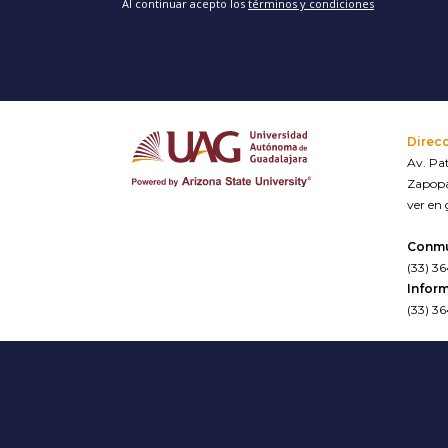
Al continuar acepto los
términos y condiciones
Direc
Av. Pat
Zapopa
ver en
Conm
(33) 3
Inform
(33) 3