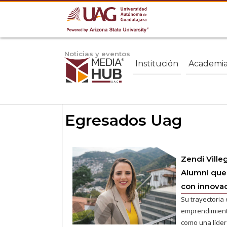
Noticias y eventos
Institución
Academi
Egresados Uag
Zendi Ville
Alumni que 
con innovac
Su trayectoria 
emprendimiento
como una líder