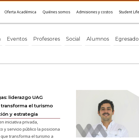
Oferta Académica
Quiénes somos
Admisiones y costos
Student Lif
a
Eventos
Profesores
Social
Alumnos
Egresado
gas: liderazgo UAG
transforma el turismo
ión y estrategia
en iniciativa privada,
 y servicio público la posiciona
 que transforma el turismo a