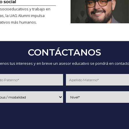
 social
socioeducativos y trabajo en
cas, la UAG Alumni impulsa
ativos más humanos.
CONTÁCTANOS
nos tus intereses y en breve un asesor educativo se pondrá en contacto