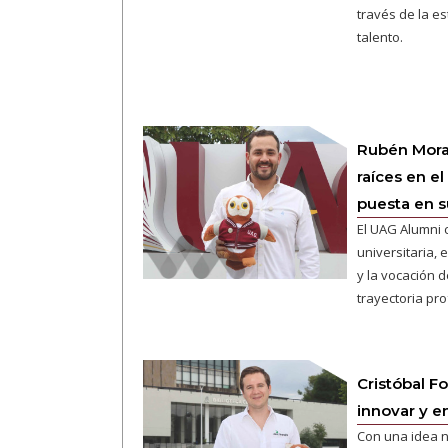
través de la es
talento.
Rubén Moral
raíces en e
puesta en 
El UAG Alumni
universitaria,
y la vocación 
trayectoria pro
Cristóbal F
innovar y 
Con una idea n