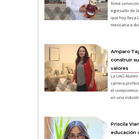
firme convicció
egresado de l
que hoy lleva 
mexicana a dis
Amparo Tayl
construir s
valores
La UAG Alumni 
carrera profes
el compromiso 
en una industr
Priscila Vi
educación 