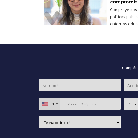
compromiso
Con proyectos 
políticas públi
entornos educ
Compárte
+1