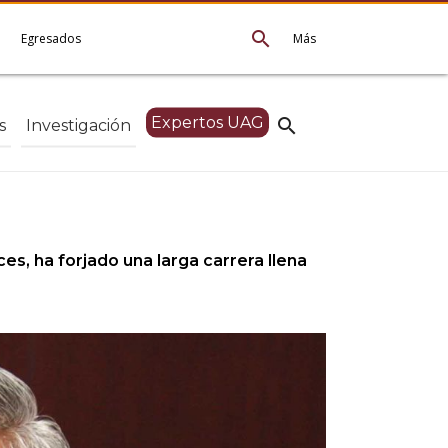
search
e
Egresados
Más
Expertos UAG
search
s
Investigación
es, ha forjado una larga carrera llena