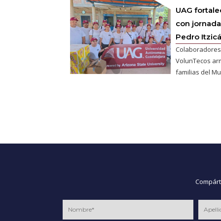
UAG fortale
con jornada
Pedro Itzic
Colaboradores
VolunTecos ar
familias del Mu
Compárte