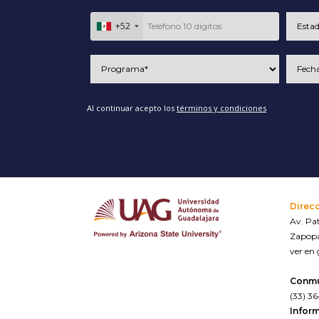
+52
Al continuar acepto los
términos y condiciones
Direc
Av. Pat
Zapopa
ver en
Conm
(33) 3
Inform