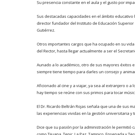
Su presencia constante en el aula y el gusto por impar
Sus destacadas capacidades en el ámbito educativo le 
director fundador del Instituto de Educación Superio
Gutiérrez.
Otros importantes cargos que ha ocupado en su vida l
del Rector, hasta llegar actualmente a ser el Secreta
Aunado a lo académico, otro de sus mayores éxitos es
siempre tiene tiempo para darles un consejo y anima
Aficionado al cine y a viajar, ya sea al extranjero o 
hay tiempo se reúne con sus primos para tocar música,
El Dr. Ricardo Beltrán Rojas señala que una de sus m
las experiencias vividas en la gestión universitaria y
Dice que su pasión por la administración le permitió
como Tijuana, Tepic, La Paz, Tampico, Ensenada y Tec