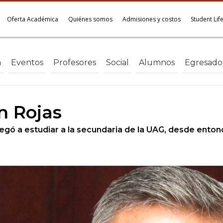
Oferta Académica
Quiénes somos
Admisiones y costos
Student Lif
a
Eventos
Profesores
Social
Alumnos
Egresado
n Rojas
legó a estudiar a la secundaria de la UAG, desde entonc