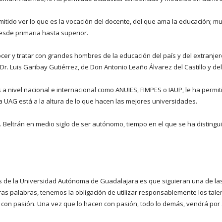
mitido ver lo que es la vocación del docente, del que ama la educación; 
esde primaria hasta superior.
cer y tratar con grandes hombres de la educación del país y del extranje
 Dr. Luis Garibay Gutiérrez, de Don Antonio Leaño Álvarez del Castillo y de
a nivel nacional e internacional como ANUIES, FIMPES o IAUP, le ha permit
a UAG está a la altura de lo que hacen las mejores universidades.
 Beltrán en medio siglo de ser autónomo, tiempo en el que se ha distingui
les de la Universidad Autónoma de Guadalajara es que siguieran una de las
tras palabras, tenemos la obligación de utilizar responsablemente los tale
con pasión. Una vez que lo hacen con pasión, todo lo demás, vendrá por