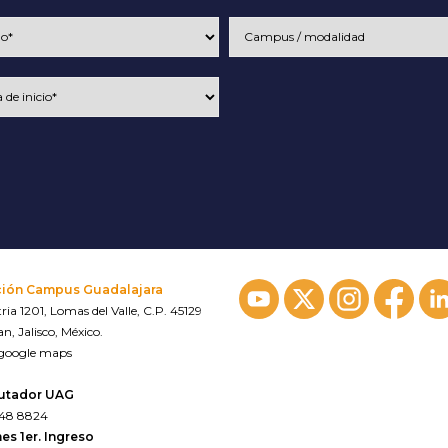
ción Campus Guadalajara
ria 1201, Lomas del Valle, C.P. 45129
n, Jalisco, México.
 google maps
utador UAG
648 8824
es 1er. Ingreso