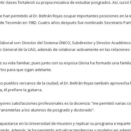
tir clases fortaleció su propia iniciativa de estudiar posgrados. Así, cursó
han permitido al Dr. Beltrán Rojas ocupar importantes posiciones en la in
r de Tecomán en 1982. Cuatro años después fue nombrado Secretario Particu
aboral son: Director del Sistema ÚNICO, Subdirector y Director Académico 
rio General de la UAG, además de colaborar activamente en las relaciones 
 su vida familiar, pues junto con su esposa Gloria ha formado una famili
rlos para que sigan adelante.
a los pueblos cercanos de la ciudad, el Dr. Beltrán Rojas también aprovech
 él prefiere la guitarra.
ayores satisfacciones profesionales es la docencia. “me permitió varias c
 transmitirlas a los alumnos de posgrado y doctorado”.
 capacitarse en la Universidad de Houston y replicar su programa e impart
omán. Además, le ha permitido actualizar tendencias y modelos en adminis